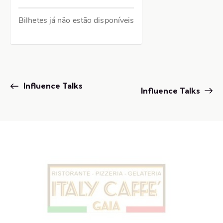
Bilhetes já não estão disponíveis
E
Influence Talks
Influence Talks
v
e
n
t
o
N
a
v
e
g
a