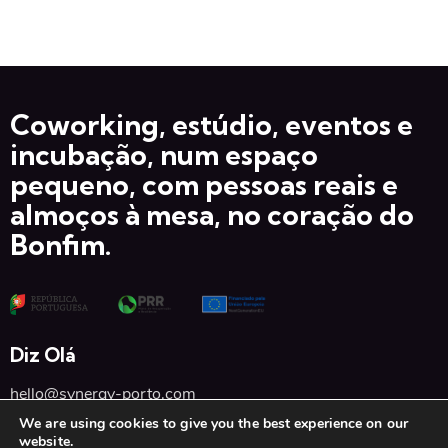
ç
ã
o
Coworking, estúdio, eventos e
incubação, num espaço
pequeno, com pessoas reais e
almoços à mesa, no coração do
Bonfim.
Diz Olá
hello@synergy-porto.com
We are using cookies to give you the best experience on our
+351 934 397 674
website.